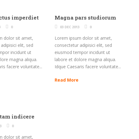
ctus imperdiet
Magna pars studiorum
3
0
03 DEC 2013
0
 dolor sit amet,
Lorem ipsum dolor sit amet,
dipisici elit, sed
consectetur adipisici elit, sed
por incidunt ut
eiusmod tempor incidunt ut
olore magna aliqua.
labore et dolore magna aliqua.
is facere voluntate...
Idque Caesaris facere voluntate...
Read More
tam indicere
3
0
 dolor sit amet,