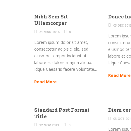
Nibh Sem Sit
Donec lu
Ullamcorper
03 DEC 201
21 MAR 2014
0
Lorem ipsum
Lorem ipsum dolor sit amet,
consectetur a
consectetur adipisici elit, sed
eiusmod tem
eiusmod tempor incidunt ut
labore et d
labore et dolore magna aliqua.
Idque Caesar
Idque Caesaris facere voluntate...
Read More
Read More
Standard Post Format
Diem cer
Title
03 OCT 201
12 NOV 2013
0
Lorem ipsum