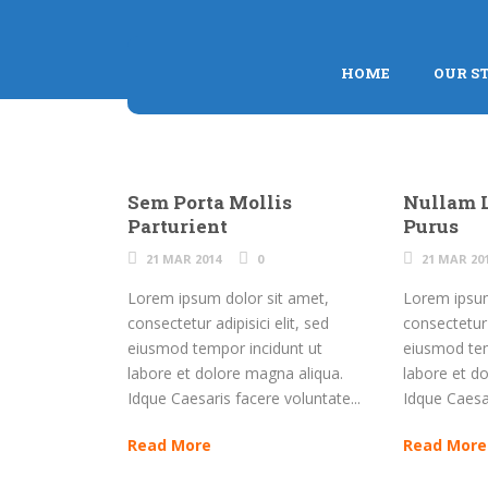
HOME
OUR S
Sem Porta Mollis
Nullam 
Parturient
Purus
21 MAR 2014
0
21 MAR 20
Lorem ipsum dolor sit amet,
Lorem ipsum
consectetur adipisici elit, sed
consectetur a
eiusmod tempor incidunt ut
eiusmod tem
labore et dolore magna aliqua.
labore et d
Idque Caesaris facere voluntate...
Idque Caesar
Read More
Read More