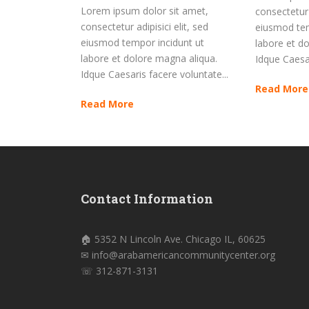
Lorem ipsum dolor sit amet,
consectetur a
consectetur adipisici elit, sed
eiusmod tem
eiusmod tempor incidunt ut
labore et d
labore et dolore magna aliqua.
Idque Caesar
Idque Caesaris facere voluntate...
Read More
Read More
Contact Information
🏠 5352 N Lincoln Ave. Chicago IL, 60625
✉ info@arabamericancommunitycenter.org
☏ 312-871-3131