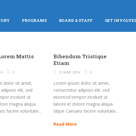
TORY
PROGRAMS
BOARD & STAFF
GET INVOLVE
Lorem Mattis
Bibendum Tristique
Etiam
14
0
21 MAR 2014
0
 dolor sit amet,
Lorem ipsum dolor sit amet,
dipisici elit, sed
consectetur adipisici elit, sed
por incidunt ut
eiusmod tempor incidunt ut
olore magna aliqua.
labore et dolore magna aliqua.
is facere voluntate...
Idque Caesaris facere voluntate...
Read More