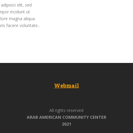
dipisici elit, sed
por incidunt ut
olore magna aliqua.
is facere voluntate...
Webmail
All rights reserved
ARAB AMERICAN COMMUNITY CENTER
2021